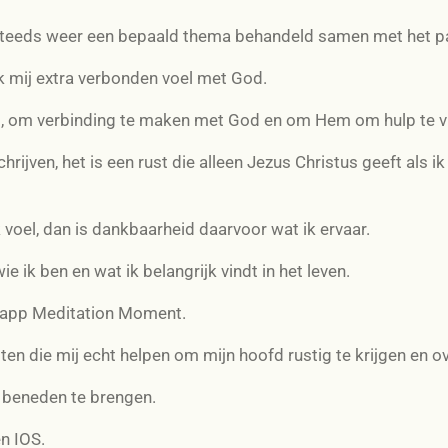
e steeds weer een bepaald thema behandeld samen met het pa
 ik mij extra verbonden voel met God.
bed, om verbinding te maken met God en om Hem om hulp te v
hrijven, het is een rust die alleen Jezus Christus geeft als i
k voel, dan is dankbaarheid daarvoor wat ik ervaar.
e ik ben en wat ik belangrijk vindt in het leven.
e app Meditation Moment.
itten die mij echt helpen om mijn hoofd rustig te krijgen en o
r beneden te brengen.
n IOS.