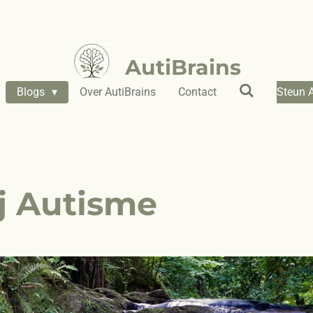
AutiBrains
Blogs
Over AutiBrains
Contact
Steun 
j Autisme